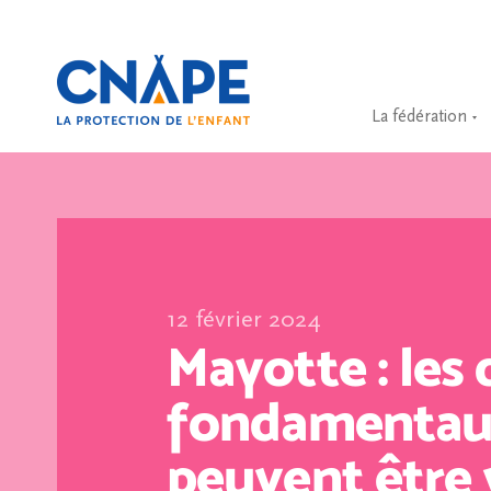
La fédération
12 février 2024
Mayotte : les 
fondamentau
peuvent être 