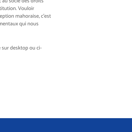
 au socle des droits
tution. Vouloir
ception mahoraise, c’est
amentaux qui nous
 sur desktop ou ci-