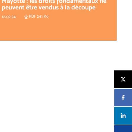
Mayotte : les droits fondamentaux ne
peuvent être vendus à la découpe
PDF 241 Ko
12.02.24