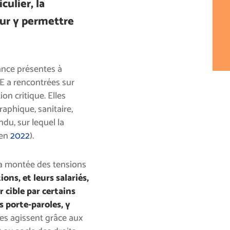
culier, la
our y permettre
ance présentes à
E a rencontrées sur
on critique. Elles
aphique, sanitaire,
du, sur lequel la
 en
2022
).
la montée des tensions
ions, et leurs salariés,
 cible par certains
rs porte-paroles, y
les agissent grâce aux