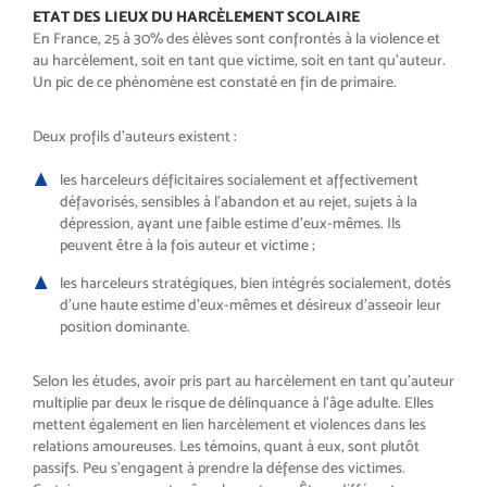
ETAT DES LIEUX DU
HARCÈLEMENT SCOLAIRE
En France, 25 à 30% des élèves sont
confrontés à la violence et
au har
cèlement, soit en tant que victime,
soit en tant qu’auteur.
Un pic de ce
phénomène est constaté en fin de
primaire
.
Deux profils d’auteurs existent
:
les harceleurs déficitaires socia
lement et affectivement
défavori
sés, sensibles à l’abandon et au
rejet, sujets à la
dépression, ayant
une faible estime d’eux-mêmes.
Ils
peuvent être à la fois auteur et
victime
;
les harceleurs stratégiques, bien
intégrés socialement, dotés
d’une
haute estime d’eux-mêmes et dé
sireux d’asseoir leur
position do
minante.
Selon les études, avoir pris part au
harcèlement en tant qu’auteur
mul
tiplie par deux le risque de délin
quance à l’âge adulte. Elles
mettent
également en lien harcèlement et
violences dans les
relations amou
reuses. Les témoins, quant à eux,
sont plutôt
passifs. Peu s’engagent
à prendre la défense des victimes.