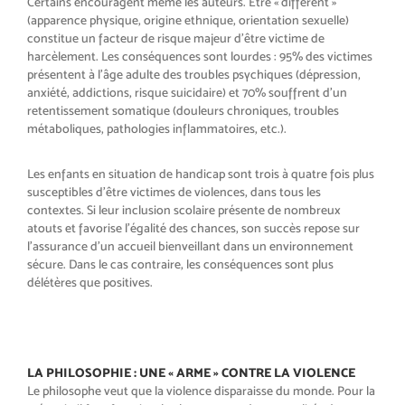
Certains encouragent même les au
teurs.
Être «
différent
»
(apparence phy
sique, origine ethnique, orientation
sexuelle)
constitue un facteur de
risque majeur d’être victime de
har
cèlement. Les conséquences sont
lourdes
: 95% des victimes
pré
sentent à l’âge adulte des troubles
psychiques (dépression,
anxiété, ad
dictions, risque suicidaire) et 70%
souffrent d’un
retentissement so
matique (douleurs chroniques, trou
bles
métaboliques, pathologies in
flammatoires, etc.).
Les enfants en situation de handi
cap sont trois à quatre fois plus
sus
ceptibles d’être victimes de vio
lences, dans tous les
contextes. Si
leur inclusion scolaire présente de
nombreux
atouts et favorise l’éga
lité des chances, son succès repose
sur
l’assurance d’un accueil bien
veillant dans un environnement
sé
cure. Dans le cas contraire, les
conséquences sont plus
délétères
que positives.
LA PHILOSOPHIE
: UNE
«
ARME
» CONTRE LA VIOLENCE
Le philosophe veut que la violence
disparaisse du monde. Pour la