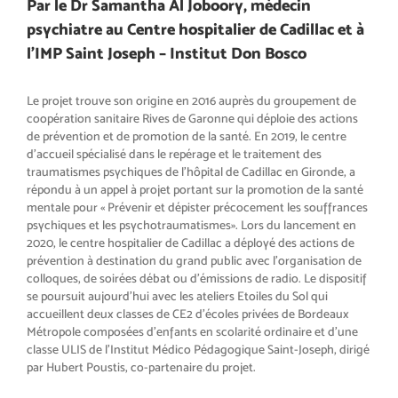
Par le Dr Samantha Al Joboory, médecin
psychiatre au Centre hospitalier de Cadillac et à
l’IMP Saint Joseph – Institut
Don Bosc
o
Le projet trouve son origine en 2016
auprès du groupement de
coopéra
tion sanitaire Rives de Garonne qui
déploie des actions
de prévention
et de promotion de la santé. En 2019,
le centre
d’accueil spécialisé dans
le repérage et le traitement des
trau
matismes psychiques de l’hôpital
de Cadillac en Gironde, a
répondu
à un appel à projet portant sur la
promotion de la santé
mentale pour
«
Prévenir et dépister précocement
les souffrances
psychiques et les
psychotraumatismes
». Lors du lan
cement en
2020, le centre hospita
lier de Cadillac a déployé des actions
de
prévention à destination du grand
public avec l’organisation de
col
loques, de soirées débat ou d’émis
sions de radio. Le dispositif
se pour
suit aujourd’hui avec les ateliers
Etoiles du Sol qui
accueillent deux
classes de CE2 d’écoles privées de
Bordeaux
Métropole composées
d’enfants en scolarité ordinaire et
d’une
classe ULIS de l’Institut
Médico Pédagogique Saint-Joseph,
dirigé
par Hubert Poustis, co-par
tenaire du projet.