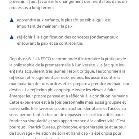
pré
venir, il faut favoriser le changement
des mentalités dans un
processus
à long terme
:
apprendre aux enfants, le plus tôt
possible, qu’il est
important de
maintenir la paix
;
réfléchir à la signification des
concepts fondamentaux
entourant
la paix et sa contrepartie.
Depuis 1998, l’UNESCO recom
mande d’introduire la pratique de
la philosophie de la prématernelle
à l’université. «
Le fait que les
enfants
acquièrent très jeunes l’esprit critique,
l’autonomie à la
réflexion et le juge
ment par eux-mêmes, les assure contre
la
manipulation de tous ordres et les
prépare à prendre en main leur
des
tin
». La réflexion philosophique in
vite les élèves à faire
émerger leur
propre pensée et à réfléchir à la
condition humaine.
Cette expérience
est à la fois personnelle mais aussi
groupale et
universelle. Elle favorise
la construction identitaire et l’accès
au
sens, permettant à chacun de
dépasser ses particularités pour
fon
der sa singularité et son apparte
nance à la collectivité. C’est
pour
quoi, Patrick Sureau, philosophe,
ergothérapeute et auteur
de l’ou
vrage «
Relation de soin et handi
cap
» a été choisi pour