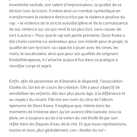
in
ventivité verbale, son talent d’im
provisateur, la qualité de sa
diction
(son
lyricism
). Il mène ainsi un com
bat symbolique en
transformant la
violence destructrice par la violence
positive du
rap
: «
la violence de la
stricte autodiscipline et de la connais
sance
de soi, violence sur soi qui rend
le soi plus fort, sans causer de
tort à
autrui
». Pour que le rap soit partie
prenante, Dooz Kawa a
été choisi
comme co-animateur pour son in
térêt pour le projet, la
qualité de son
lyricism
, sa capacité à jouer avec les
rimes, les
mots, le vocabulaire, ainsi
que pour ses qualités de soignant.
Kinésithérapeute, il s’attache au
jourd’hui dans sa pratique à
réuni
fier corps et esprit.
Enfin, afin de pérenniser et d’étendre
le dispositif, l’association
Etoiles du
Sol est en cours de création. Elle a
pour objectif de
sensibiliser les en
fants, dès leur plus jeune âge, à la
différence et
au respect du vivant.
Elle tire son nom du titre de l’album
éponyme de Dooz Kawa. Il explique
que, même dans les
moments de
tristesse alors qu’on avance tête
baissée, sous la
pluie, on a toujours
accès à la vision du ciel étoilé de par
son
reflet dans les flaques d’eau de
la cité. Et que nous représentons,
toutes et tous, plus globalement,
ces «
étoiles du sol
»