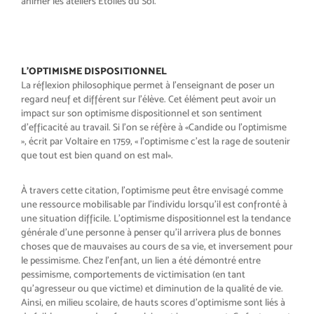
animer les
ateliers Etoiles du Sol.
L’OPTIMISME DISPOSITIONNEL
La réflexion philosophique permet
à l’enseignant de poser un
regard
neuf et différent sur l’élève. Cet élé
ment peut avoir un
impact sur son
optimisme dispositionnel et son
sentiment
d’efficacité au travail. Si
l’on se réfère à «
Candide ou l’opti
misme
», écrit par Voltaire en 1759,
«
l’optimisme c’est la rage de soutenir
que tout est bien quand on est mal
».
À travers cette citation, l’optimisme
peut être envisagé comme
une res
source mobilisable par l’individu
lorsqu’il est confronté à
une situa
tion difficile. L’optimisme disposi
tionnel est la tendance
générale
d’une personne à penser qu’il arri
vera plus de bonnes
choses que de
mauvaises au cours de sa vie, et in
versement pour
le pessimisme. Chez
l’enfant, un lien a été démontré entre
pessimisme, comportements de vic
timisation (en tant
qu’agresseur ou
que victime) et diminution de la qua
lité de vie.
Ainsi, en milieu scolaire,
de hauts scores d’optimisme sont
liés à