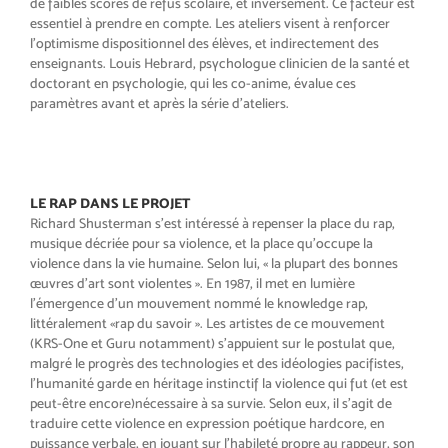
de faibles scores de refus sco
laire, et inversement. Ce facteur est
essentiel à prendre en compte. Les
ateliers visent à renforcer
l’opti
misme dispositionnel des élèves, et
indirectement des
enseignants.
Louis Hebrard, psychologue clini
cien de la santé et
doctorant en psy
chologie, qui les co-anime, évalue
ces
paramètres avant et après la
série d’ateliers.
LE RAP DANS LE PROJET
Richard Shusterman s’est intéressé
à repenser la place du rap,
musique
décriée pour sa violence, et la place
qu’occupe la
violence dans la vie
humaine. Selon lui, «
la plupart des
bonnes
œuvres d’art sont violentes
».
En 1987, il met en lumière
l’émer
gence d’un mouvement nommé le
knowledge rap
,
littéralement «
rap du
savoir
». Les artistes de ce mouve
ment
(KRS-One et Guru notam
ment) s’appuient sur le postulat que,
malgré le progrès des technologies
et des idéologies pacifistes,
l’huma
nité garde en héritage instinctif la
violence qui fut (et est
peut-être en
core)nécessaire à sa survie. Selon
eux, il s’agit de
traduire cette vio
lence en
expression poétique hardcore
,
en
puissance verbale, en jouant sur
l’habileté propre au rappeur, son