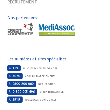
RECRUTEMENT
Nos partenaires
Les numéros et sites spécialisés
119
ALLO ENFANCE EN DANGER
3020
NON AU HARCÈLEMENT
0800 200 000
NET-ECOUTE
0 800 005 696
STOP-DJIHADISME
3919
VIOLENCES CONJUGALES