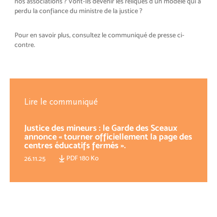
nos associations ? Vont-ils devenir les reliques d’un modèle qui a
perdu la confiance du ministre de la justice ?
Pour en savoir plus, consultez le communiqué de presse ci-
contre.
Lire le communiqué
Justice des mineurs : le Garde des Sceaux
annonce « tourner officiellement la page des
centres éducatifs fermés ».
PDF 180 Ko
26.11.25