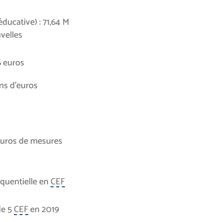
éducative) : 71,64 M
velles
6 euros
ons d’euros
’euros de mesures
équentielle en
CEF
de 5
CEF
en 2019