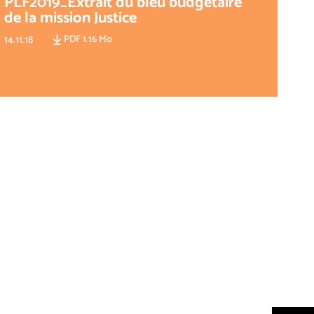
PLF2019_Extrait du bleu budgétaire
de la mission Justice
PDF 1.16 Mo
14.11.18