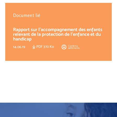
Document lié
Rapport sur l'accompagnement des enfants
relevant de la protection de l'enfance et du
handicap
PDF 370 Ko
Contenu
14.06.19
adhérents