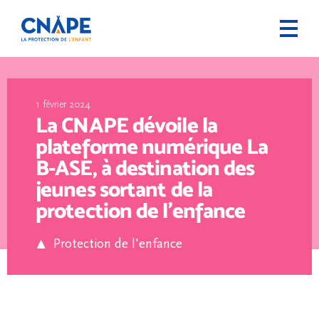
1 février 2024
La CNAPE dévoile la
plateforme numérique La
B-ASE, à destination des
jeunes sortant de la
protection de l’enfance
Protection de l'enfance