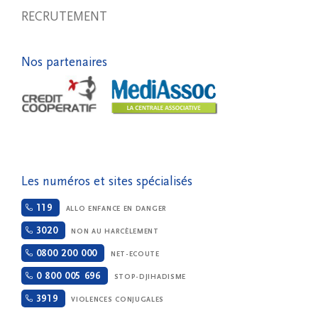
RECRUTEMENT
Nos partenaires
Les numéros et sites spécialisés
119
ALLO ENFANCE EN DANGER
3020
NON AU HARCÈLEMENT
0800 200 000
NET-ECOUTE
0 800 005 696
STOP-DJIHADISME
3919
VIOLENCES CONJUGALES