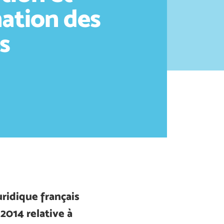
nation des
s
uridique français
 2014 relative à