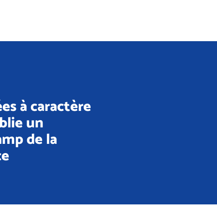
es à caractère
blie un
amp de la
ce