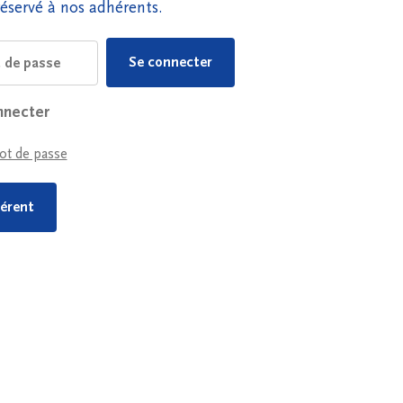
éservé à nos adhérents.
nnecter
ot de passe
érent