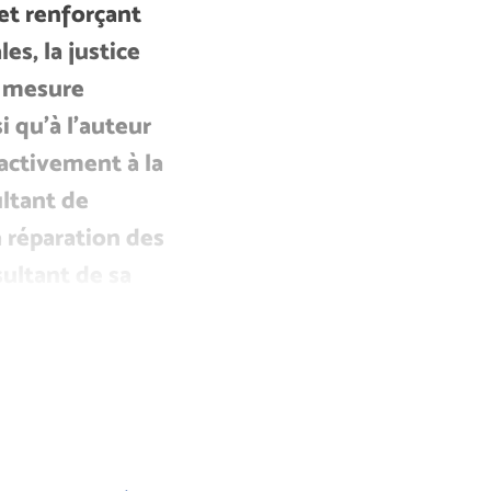
 et renforçant
es, la justice
e mesure
 qu’à l’auteur
 activement à la
ultant de
a réparation des
sultant de sa
 code de code de