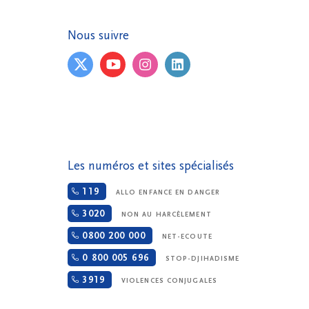
Nous suivre
Les numéros et sites spécialisés
119
ALLO ENFANCE EN DANGER
3020
NON AU HARCÈLEMENT
0800 200 000
NET-ECOUTE
0 800 005 696
STOP-DJIHADISME
3919
VIOLENCES CONJUGALES