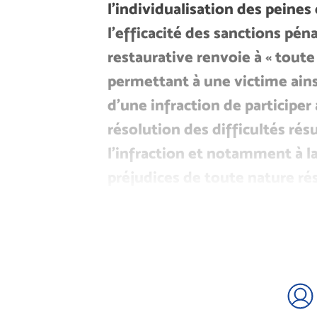
l’individualisation des peines
l’efficacité des sanctions pénal
restaurative renvoie à « tout
permettant à une victime ainsi
d’une infraction de participer
résolution des difficultés rés
l’infraction et notamment à l
préjudices de toute nature ré
commission » (article 10-1 du
procédure pénale).