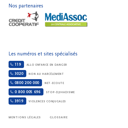
Nos partenaires
Les numéros et sites spécialisés
119
ALLO ENFANCE EN DANGER
3020
NON AU HARCÈLEMENT
0800 200 000
NET-ECOUTE
0 800 005 696
STOP-DJIHADISME
3919
VIOLENCES CONJUGALES
MENTIONS LÉGALES
GLOSSAIRE