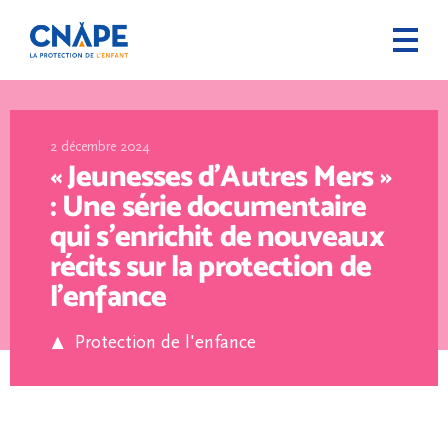
2 décembre 2024
« Jeunesses d’Autres Mers »
: Une série documentaire
qui s’enrichit de nouveaux
récits sur la protection de
l’enfance
Protection de l'enfance