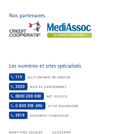
Nos partenaires
Les numéros et sites spécialisés
119
ALLO ENFANCE EN DANGER
3020
NON AU HARCÈLEMENT
0800 200 000
NET-ECOUTE
0 800 005 696
STOP-DJIHADISME
3919
VIOLENCES CONJUGALES
MENTIONS LÉGALES
GLOSSAIRE