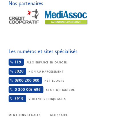
Nos partenaires
Les numéros et sites spécialisés
119
ALLO ENFANCE EN DANGER
3020
NON AU HARCÈLEMENT
0800 200 000
NET-ECOUTE
0 800 005 696
STOP-DJIHADISME
3919
VIOLENCES CONJUGALES
MENTIONS LÉGALES
GLOSSAIRE