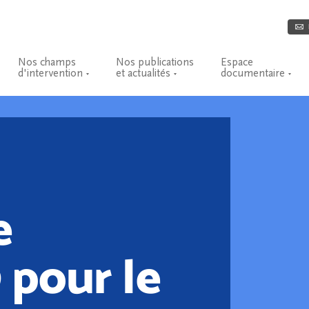
Nos champs
Nos publications
Espace
d'intervention
et actualités
documentaire
e
 pour le