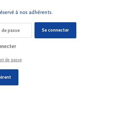
éservé à nos adhérents.
nnecter
ot de passe
érent