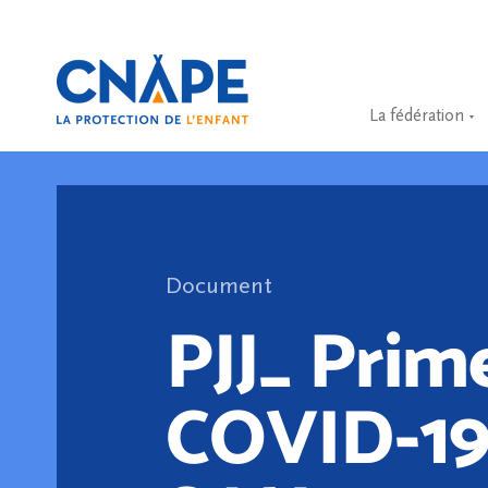
La fédération
Document
PJJ_ Prim
COVID-19