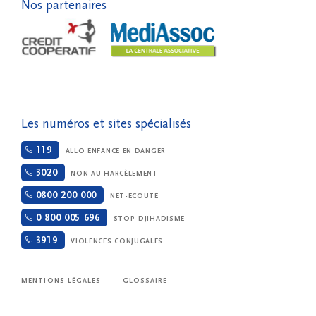
Nos partenaires
Les numéros et sites spécialisés
119
ALLO ENFANCE EN DANGER
3020
NON AU HARCÈLEMENT
0800 200 000
NET-ECOUTE
0 800 005 696
STOP-DJIHADISME
3919
VIOLENCES CONJUGALES
MENTIONS LÉGALES
GLOSSAIRE