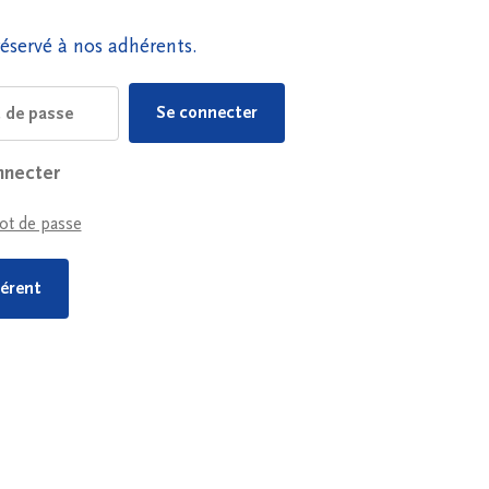
éservé à nos adhérents.
nnecter
ot de passe
érent