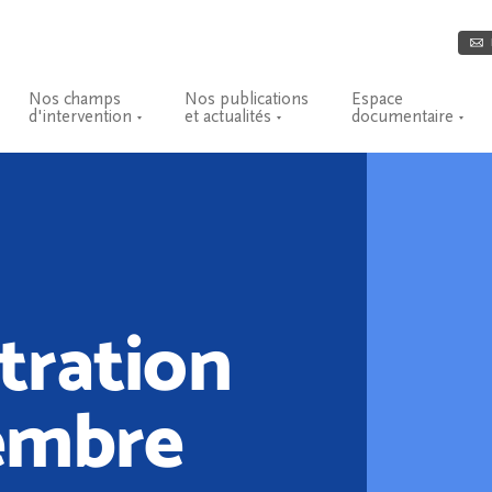
Nos champs
Nos publications
Espace
d'intervention
et actualités
documentaire
tration
embre