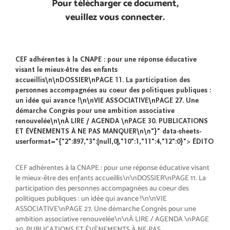
Pour télécharger ce document,
veuillez vous connecter.
CEF
adhérentes à la CNAPE : pour une réponse éducative
visant le mieux-être des enfants
accueillis\n\nDOSSIER\nPAGE 11. La participation des
personnes accompagnées au coeur des politiques publiques :
un idée qui avance !\n\nVIE ASSOCIATIVE\nPAGE 27. Une
démarche Congrès pour une ambition associative
renouvelée\n\nÀ LIRE / AGENDA \nPAGE 30. PUBLICATIONS
ET ÉVÈNEMENTS À NE PAS MANQUER\n\n"}" data-sheets-
userformat="{"2":897,"3":[null,0],"10":1,"11":4,"12":0}"> ÉDITO
CEF
adhérentes à la CNAPE : pour une réponse éducative visant
le mieux-être des enfants accueillis\n\nDOSSIER\nPAGE 11. La
participation des personnes accompagnées au coeur des
politiques publiques : un idée qui avance !\n\nVIE
ASSOCIATIVE\nPAGE 27. Une démarche Congrès pour une
ambition associative renouvelée\n\nÀ LIRE / AGENDA \nPAGE
30. PUBLICATIONS ET ÉVÈNEMENTS À NE PAS