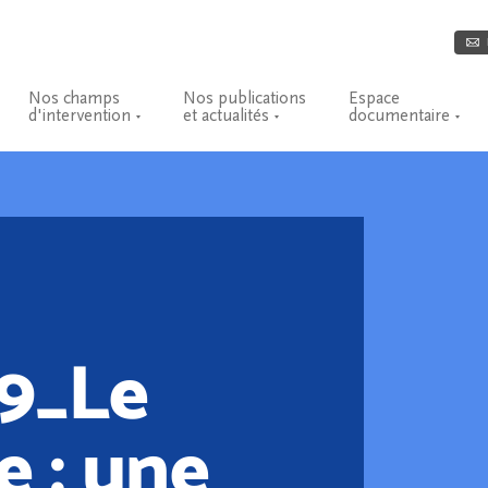
Nos champs
Nos publications
Espace
d'intervention
et actualités
documentaire
9_Le
e : une