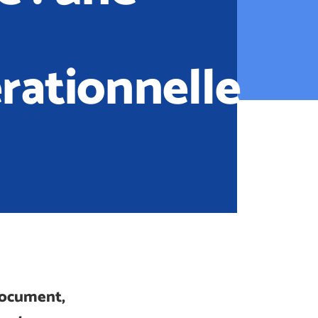
rationnelle
document,