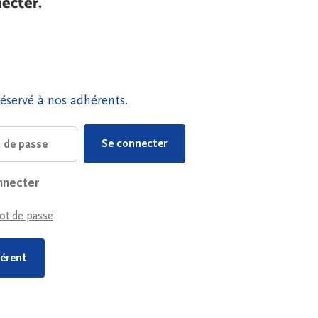
ecter.
éservé à nos adhérents.
nnecter
ot de passe
érent