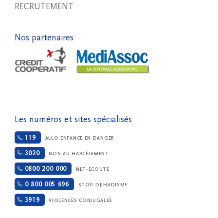
RECRUTEMENT
Nos partenaires
Les numéros et sites spécialisés
119
ALLO ENFANCE EN DANGER
3020
NON AU HARCÈLEMENT
0800 200 000
NET-ECOUTE
0 800 005 696
STOP-DJIHADISME
3919
VIOLENCES CONJUGALES