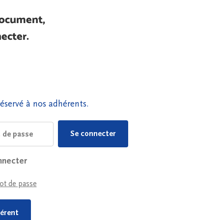
document,
ecter.
éservé à nos adhérents.
nnecter
ot de passe
érent