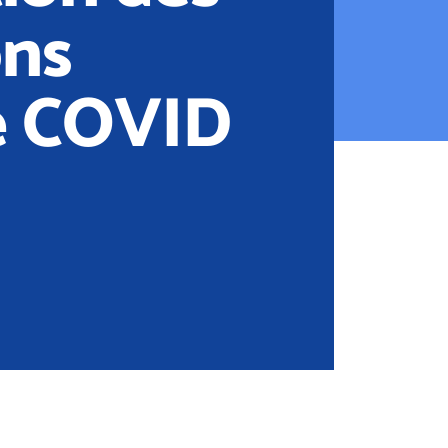
ons
e COVID