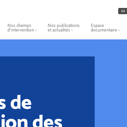
Nos champs
Nos publications
Espace
d'intervention
et actualités
documentaire
s de
ion des