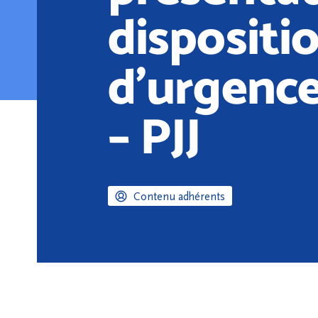
dispositi
d’urgenc
– PJJ
Contenu adhérents