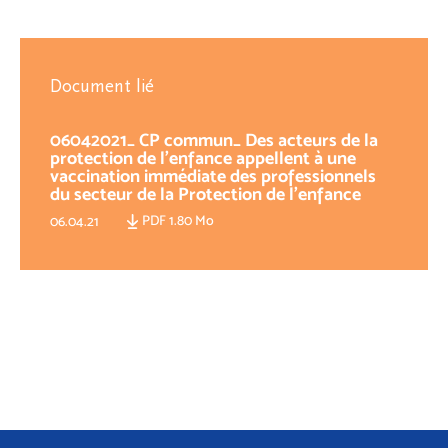
Document lié
06042021_ CP commun_ Des acteurs de la
protection de l’enfance appellent à une
vaccination immédiate des professionnels
du secteur de la Protection de l'enfance
PDF 1.80 Mo
06.04.21