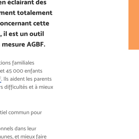
en éclairant des
ument totalement
concernant cette
il est un outil
a mesure AGBF.
ions familiales
 et 45 000 enfants
F
. Ils aident les parents
s difficultés et à mieux
entiel commun pour
onnels dans leur
unes, et mieux faire