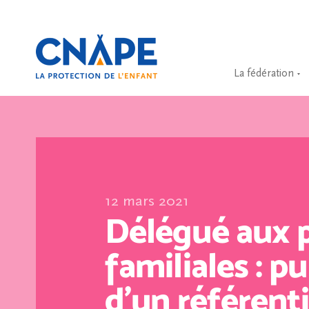
La fédération
12 mars 2021
Délégué aux p
familiales : p
d’un référenti