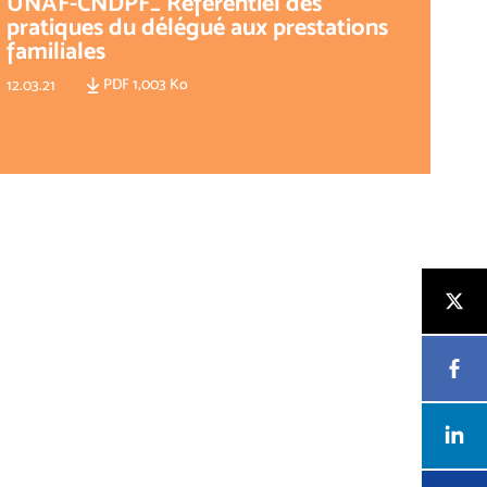
UNAF-CNDPF_ Référentiel des
pratiques du délégué aux prestations
familiales
PDF 1,003 Ko
12.03.21