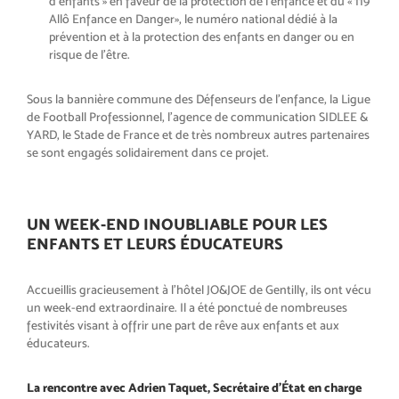
d’enfants
»
en faveur de la protection de l’en
fance et du «
119
Allô Enfance en
Danger
», le numéro national dédié
à la
prévention et à la protection
des enfants en danger ou en
risque
de l’être.
Sous la bannière commune des
Défenseurs de l’enfance, la Ligue
de
Football Professionnel, l’agence de
communication SIDLEE &
YARD, le
Stade de France et de très nombreux
autres partenaires
se sont engagés
solidairement dans ce projet.
UN WEEK-END INOUBLIABLE POUR LES
ENFANTS ET LEURS ÉDUCATEURS
Accueillis gracieusement à l’hôtel
JO&JOE de Gentilly, ils ont vécu
un
week-end extraordinaire. Il a été ponc
tué de nombreuses
festivités visant
à offrir une part de rêve aux enfants
et aux
éducateurs.
La rencontre avec Adrien Taquet, Secrétaire d’État en charge