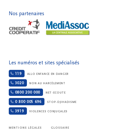
Nos partenaires
Les numéros et sites spécialisés
119
ALLO ENFANCE EN DANGER
3020
NON AU HARCÈLEMENT
0800 200 000
NET-ECOUTE
0 800 005 696
STOP-DJIHADISME
3919
VIOLENCES CONJUGALES
MENTIONS LÉGALES
GLOSSAIRE