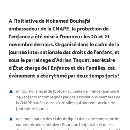
A l’initiative de Mohamed Bouhafsi
ambassadeur de la CNAPE, la pro
tection de
l’enfance a été mise à
l’honneur les 20 et 21
novembre der
niers. Organisé dans le cadre de la
journée internationale des droits de
l’enfant, et
sous le parrainage
d’Adrien Taquet, secrétaire
d’État
chargé de l’Enfance et des Familles,
cet
évènement a été rythmé par deux
temps forts
!
un tournoi amical de football au
Stade de France réunissant
240 en
fants accompagnés par des asso
ciations membres de
la CNAPE si
tuées dans les 20 villes qui abritent
un club de
football de ligue 1
;
une mobilisation des clubs de
ligue
1 dans une campagne de
com
munication intitulée «
Pour que
l’enfance soit un jeu