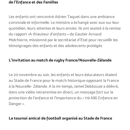
de l’Enfance et des Familles
Les enfants ont rencontré Adrien
Taquet dans une ambiance
conviviale
et informelle. Le ministre a échangé
avec eux sur leur
quotidien, leurs at
tentes et leurs envies. Ils ont assisté
à la remise
du rapport «
A (h)auteur
d’enfants
» de Gautier Arnaud
Melchiorre, missionné par le secré
tariat d’Etat pour recueillir les
témoi
gnages des enfants et des adoles
cents protégés
L’invitation au match de rugby France/Nouvelle-Zélande
Le 20 novembre au soir, les enfants
et leurs éducateurs étaient
au Stade
de France pour le match historique
opposant la France
à la Nouvelle-
Zélande.
A la mi-temps, Jamel Debbouze a
délivré,
dans une vidéo retransmise
en direct, un message fort sur la
pro
tection de l’enfance et l’importance
du «
119 Allô Enfance en
Danger
».
Le tournoi amical de football organisé au Stade de France