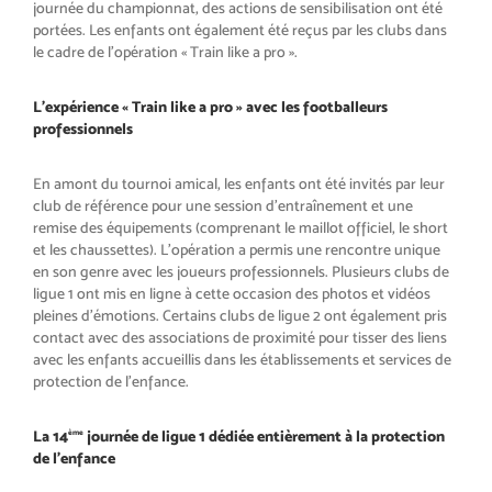
journée
du championnat, des actions de sen
sibilisation ont été
portées. Les en
fants ont également été reçus par
les clubs dans
le cadre de l’opération
«
Train like a pro
».
L’expérience « Train like a pro » avec les footballeurs
professionnels
En amont du tournoi amical, les en
fants ont été invités par leur
club de
référence pour une session d’entraî
nement et une
remise des équipe
ments (comprenant le maillot offi
ciel, le short
et les chaussettes).
L’opération a permis une rencontre
unique
en son genre avec les joueurs
professionnels. Plusieurs clubs de
ligue 1 ont mis en ligne à cette occa
sion des photos et vidéos
pleines
d’émotions. Certains clubs de ligue
2 ont également pris
contact avec
des associations de proximité pour
tisser des liens
avec les enfants ac
cueillis dans les établissements et
services de
protection de l’enfance.
La 14
journée de ligue 1 dédiée entièrement à la protection
ème
de l’enfance