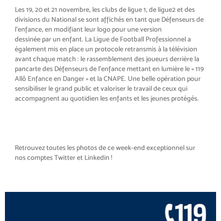
Les 19, 20 et 21 novembre, les clubs
de ligue 1, de ligue
2 et des
divisions
du National se sont affichés en tant
que Défenseurs de
l’enfance
, en mo
difiant leur logo pour une version
dessinée par un enfant.
La Ligue de Football Professionnel
a
également mis en place un proto
cole retransmis à la télévision
avant
chaque match : le rassemblement
des joueurs derrière la
pancarte des
Défenseurs de l’enfance mettant en
lumière le «
119
Allô Enfance en
Danger
» et la CNAPE.
Une belle opération pour
sensibili
ser le grand public et valoriser le tra
vail de ceux qui
accompagnent au
quotidien les enfants et les jeunes
protégés.
Retrouvez toutes les photos de ce week-end exceptionnel sur
nos comptes Twitter et Linkedin !