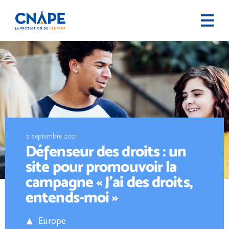
2 septembre 2021
Défenseur des droits : un
site pour promouvoir la
campagne « J’ai des droits,
entends-moi »
Europe