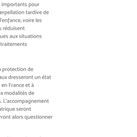
te importants pour
terpellation tardive de
’enfance, voire les
s réduisent
ues aux situations
 traitements
a protection de
vaux dresseront un état
 en France et à
aux modalités de
les. L’accompagnement
atrique seront
ront alors questionner