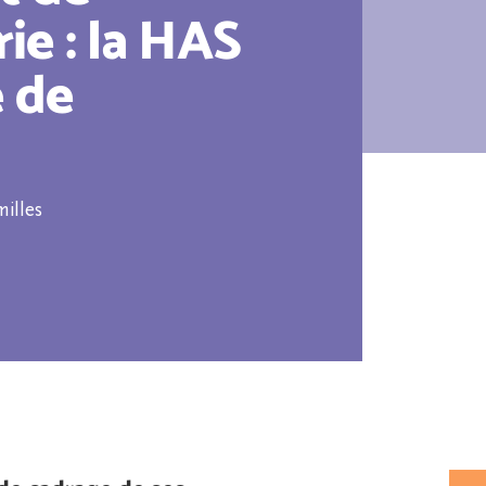
ie : la HAS
e de
milles