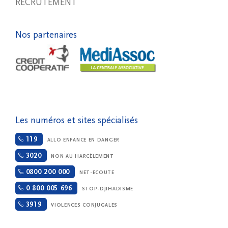
RECRUTEMENT
Nos partenaires
Les numéros et sites spécialisés
119
ALLO ENFANCE EN DANGER
3020
NON AU HARCÈLEMENT
0800 200 000
NET-ECOUTE
0 800 005 696
STOP-DJIHADISME
3919
VIOLENCES CONJUGALES