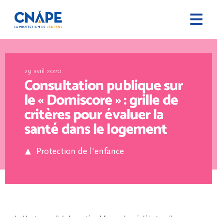
29 avril 2020
Consultation publique sur
le « Domiscore » : grille de
critères pour évaluer la
santé dans le logement
Protection de l'enfance