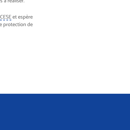
 à réaliser.
CESE
et espère
ie protection de