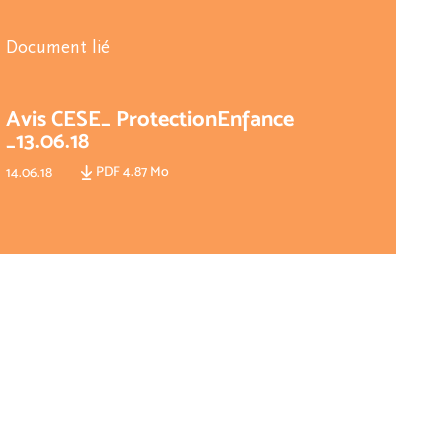
Document lié
Avis CESE_ ProtectionEnfance
_13.06.18
PDF 4.87 Mo
14.06.18