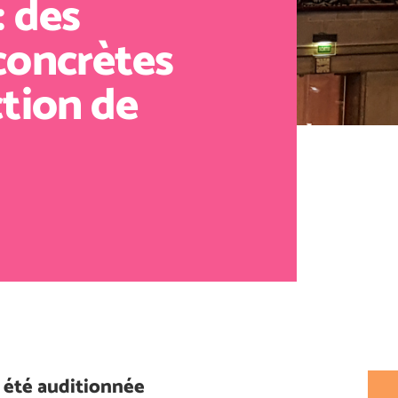
: des
concrètes
ction de
a été auditionnée