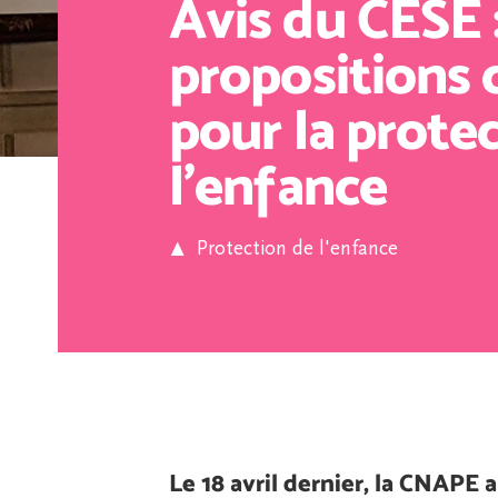
Avis du CESE 
propositions 
pour la prote
l’enfance
Protection de l'enfance
Le 18 avril dernier, la CNAPE 