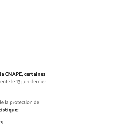
 la CNAPE,
certaines
enté le 13 juin dernier
de la protection de
istique;
n
;