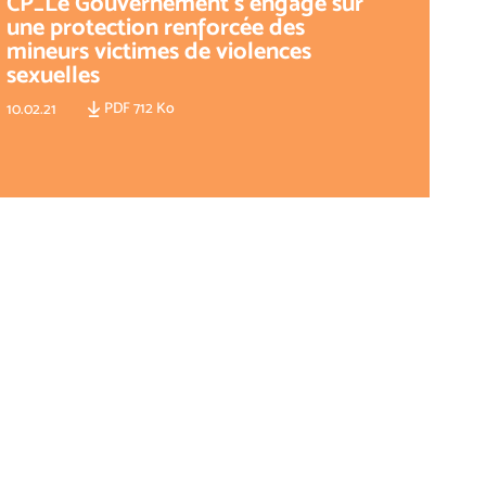
CP_Le Gouvernement s’engage sur
une protection renforcée des
mineurs victimes de violences
sexuelles
PDF 712 Ko
10.02.21