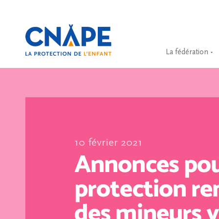
La fédération
10 février 2021
Annonces pou
protection re
des mineurs v