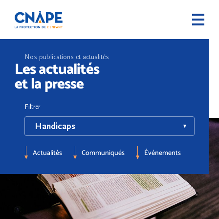
Nos publications et actualités
Les actualités
et la presse
Filtrer
Actualités
Communiqués
Événements