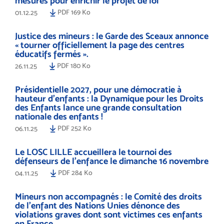
mesures pour enrichir le projet de loi
PDF 169 Ko
01.12.25
Justice des mineurs : le Garde des Sceaux annonce
« tourner officiellement la page des centres
éducatifs fermés ».
PDF 180 Ko
26.11.25
Présidentielle 2027, pour une démocratie à
hauteur d’enfants : la Dynamique pour les Droits
des Enfants lance une grande consultation
nationale des enfants !
PDF 252 Ko
06.11.25
Le LOSC LILLE accueillera le tournoi des
défenseurs de l'enfance le dimanche 16 novembre
PDF 284 Ko
04.11.25
Mineurs non accompagnés : le Comité des droits
de l’enfant des Nations Unies dénonce des
violations graves dont sont victimes ces enfants
en France