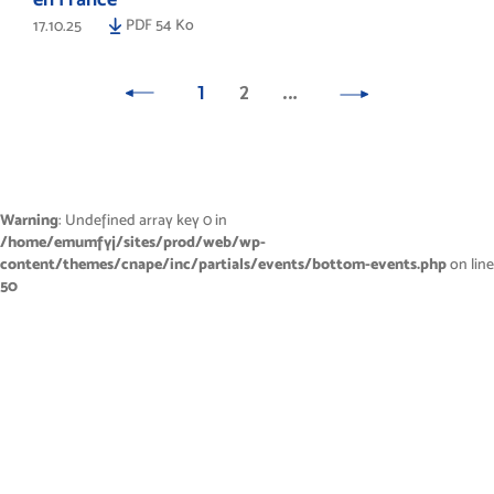
PDF 54 Ko
17.10.25
1
2
…
Warning
: Undefined array key 0 in
/home/emumfyj/sites/prod/web/wp-
content/themes/cnape/inc/partials/events/bottom-events.php
on line
50